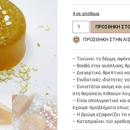
4 σε απόθεμα
Σαπούνι
ΠΡΟΣΘΉΚΗ ΣΤΟ
με
μέλι
και
ΠΡΌΣΘΉΚΗ ΣΤΗΝ ΛΊΣ
βρώμη
/
Honey
&
– Τονώνει το δέρμα, αφήνο
Oatmeal
Soap
– Βοηθά στην ανάπλαση, θ
ποσότητα
– Διεγερτικό, θρεπτικό και
– Ενυδατικές ιδιότητες γι
– Συνιστάται ακόμη και για
στη θεραπεία πιθανών λο
– Είναι απολυμαντικό και α
έχουμε προβλήματα όπως τ
– Η βρώμη εξαφανίζει τα 
– Καταπραΰνει τον ερεθισμ