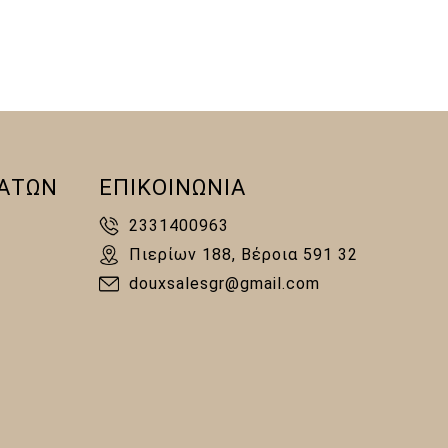
ΑΤΩΝ
ΕΠΙΚΟΙΝΩΝΙΑ
2331400963
Πιερίων 188, Βέροια 591 32
douxsalesgr@gmail.com