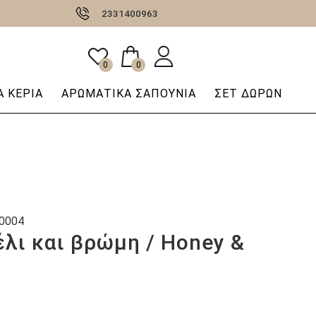
2331400963
0
0
 ΚΕΡΙΆ
AΡΩΜΑΤΙΚΆ ΣΑΠΟΎΝΙΑ
ΣΕΤ ΔΩΡΩΝ
0004
έλι και βρώμη / Honey &
p