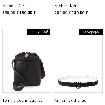
Michael Kors
Michael Kors
Original
Η
Original
Η
195,00
€
150,00
€
250,00
€
180,00
€
price
τρέχουσα
price
τρέχουσα
was:
τιμή
was:
τιμή
195,00 €.
είναι:
250,00 €.
είναι:
150,00 €.
180,00 €.
Προσφορά!
Προσφορά!
Tommy Jeans Bucket
Armani Exchange