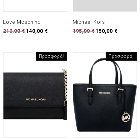
Love Moschino
Michael Kors
Original
Η
Original
Η
210,00
€
140,00
€
195,00
€
150,00
€
price
τρέχουσα
price
τρέχουσα
was:
τιμή
was:
τιμή
210,00 €.
είναι:
195,00 €.
είναι:
140,00 €.
150,00 €.
Προσφορά!
Προσφορά!