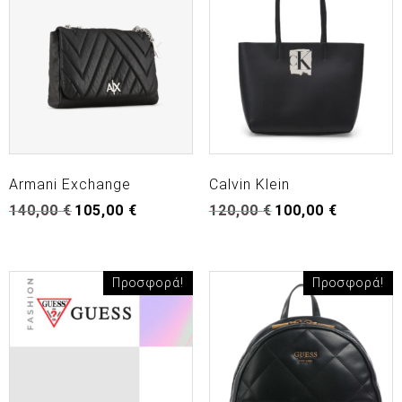
Armani Exchange
Calvin Klein
Original
Η
Original
Η
140,00
€
105,00
€
120,00
€
100,00
€
price
τρέχουσα
price
τρέχουσα
was:
τιμή
was:
τιμή
140,00 €.
είναι:
120,00 €.
είναι:
105,00 €.
100,00 €.
Προσφορά!
Προσφορά!