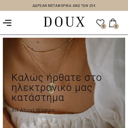
ΔΩΡΕΑΝ ΜΕΤΑΦΟΡΙΚΑ ΑΝΩ ΤΩΝ 25€
0
0
Καλώς ήρθατε στο
ηλεκτρονικό μας
κατάστημα
All About Woman.