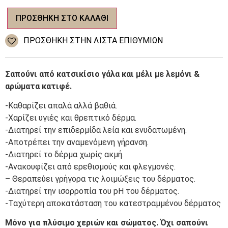
Σαπούνι
ΠΡΟΣΘΉΚΗ ΣΤΟ ΚΑΛΆΘΙ
με
λεμόνι
και
ΠΡΌΣΘΉΚΗ ΣΤΗΝ ΛΊΣΤΑ ΕΠΙΘΥΜΙΏΝ
κατιφέ
ποσότητα
Σαπούνι από κατσικίσιο γάλα και μέλι με λεμόνι &
αρώματα κατιφέ.
-Καθαρίζει απαλά αλλά βαθιά.
-Χαρίζει υγιές και θρεπτικό δέρμα.
-Διατηρεί την επιδερμίδα λεία και ενυδατωμένη.
-Αποτρέπει την αναμενόμενη γήρανση.
-Διατηρεί το δέρμα χωρίς ακμή.
-Ανακουφίζει από ερεθισμούς και φλεγμονές.
– Θεραπεύει γρήγορα τις λοιμώξεις του δέρματος.
-Διατηρεί την ισορροπία του pH του δέρματος.
-Ταχύτερη αποκατάσταση του κατεστραμμένου δέρματος
Μόνο για πλύσιμο χεριών και σώματος. Όχι σαπούνι