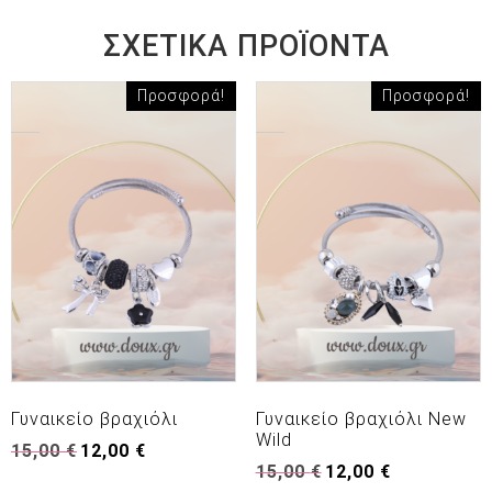
ΣΧΕΤΙΚΆ ΠΡΟΪΌΝΤΑ
Προσφορά!
Προσφορά!
Γυναικείο βραχιόλι
Γυναικείο βραχιόλι New
Wild
Original
Η
15,00
€
12,00
€
Original
Η
price
τρέχουσα
15,00
€
12,00
€
price
τρέχουσα
was:
τιμή