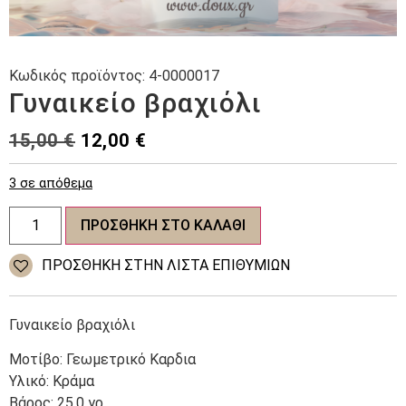
Κωδικός προϊόντος:
4-0000017
Γυναικείο βραχιόλι
Original
Η
15,00
€
12,00
€
price
τρέχουσα
3 σε απόθεμα
was:
τιμή
Γυναικείο
15,00 €.
είναι:
ΠΡΟΣΘΉΚΗ ΣΤΟ ΚΑΛΆΘΙ
βραχιόλι
ποσότητα
12,00 €.
ΠΡΌΣΘΉΚΗ ΣΤΗΝ ΛΊΣΤΑ ΕΠΙΘΥΜΙΏΝ
Γυναικείο βραχιόλι
Μοτίβο: Γεωμετρικό Καρδια
Υλικό: Κράμα
Βάρος: 25,0 γρ