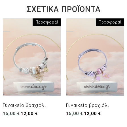
ΣΧΕΤΙΚΆ ΠΡΟΪΌΝΤΑ
Προσφορά!
Προσφορά!
Γυναικείο βραχιόλι
Γυναικείο βραχιόλι
Original
Η
Original
Η
15,00
€
12,00
€
15,00
€
12,00
€
price
τρέχουσα
price
τρέχουσα
was:
τιμή
was:
τιμή