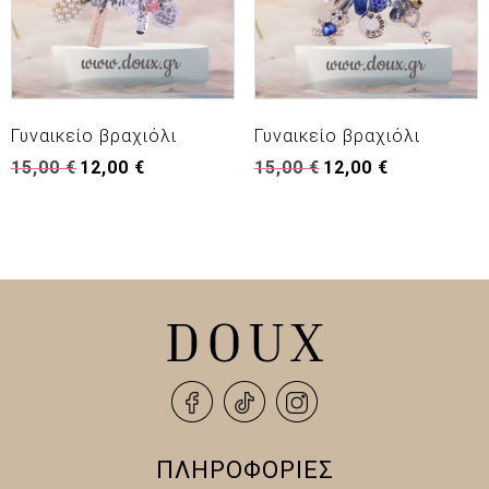
Γυναικείο βραχιόλι
Γυναικείο βραχιόλι
Original
Η
Original
Η
15,00
€
12,00
€
15,00
€
12,00
€
price
τρέχουσα
price
τρέχουσα
was:
τιμή
was:
τιμή
15,00 €.
είναι:
15,00 €.
είναι:
12,00 €.
12,00 €.
ΠΛΗΡΟΦΟΡΙΕΣ