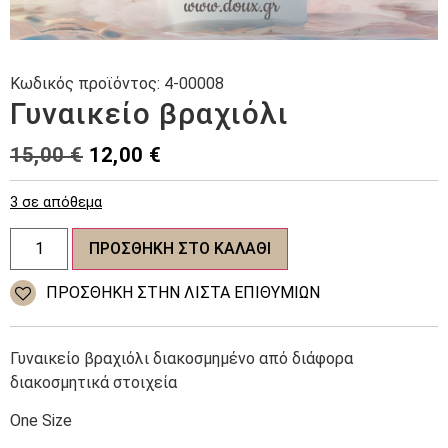
Κωδικός προϊόντος:
4-00008
Γυναικείο βραχιόλι
Original
Η
15,00
€
12,00
€
price
τρέχουσα
3 σε απόθεμα
was:
τιμή
Γυναικείο
15,00 €.
είναι:
ΠΡΟΣΘΉΚΗ ΣΤΟ ΚΑΛΆΘΙ
βραχιόλι
ποσότητα
12,00 €.
ΠΡΌΣΘΉΚΗ ΣΤΗΝ ΛΊΣΤΑ ΕΠΙΘΥΜΙΏΝ
Γυναικείο βραχιόλι διακοσμημένο από διάφορα
διακοσμητικά στοιχεία
One Size