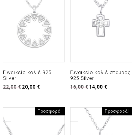
Γυναικείο κολιέ 925
Γυναικείο κολιέ σταυρος
Silver
925 Silver
Original
Η
Original
Η
22,00
€
20,00
€
16,00
€
14,00
€
price
τρέχουσα
price
τρέχουσα
was:
τιμή
was:
τιμή
22,00 €.
είναι:
16,00 €.
είναι:
20,00 €.
14,00 €.
Προσφορά!
Προσφορά!