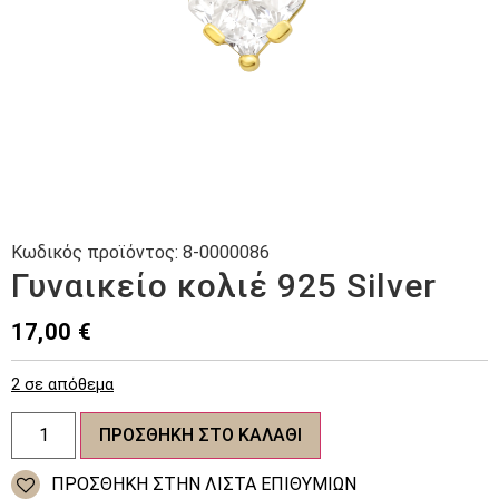
Κωδικός προϊόντος:
8-0000086
Γυναικείο κολιέ 925 Silver
17,00
€
2 σε απόθεμα
Γυναικείο
ΠΡΟΣΘΉΚΗ ΣΤΟ ΚΑΛΆΘΙ
κολιέ
925
Silver
ΠΡΌΣΘΉΚΗ ΣΤΗΝ ΛΊΣΤΑ ΕΠΙΘΥΜΙΏΝ
ποσότητα