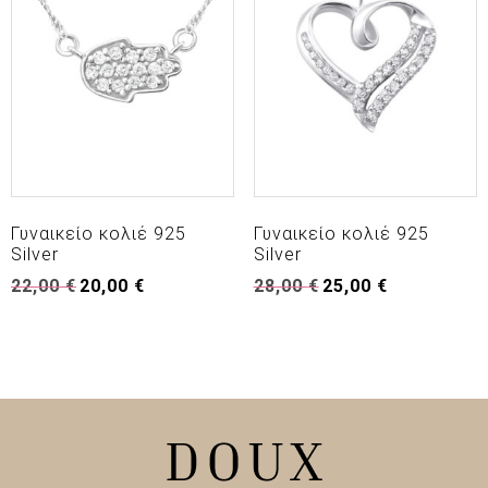
Γυναικείο κολιέ 925
Γυναικείο κολιέ 925
Silver
Silver
Original
Η
Original
Η
22,00
€
20,00
€
28,00
€
25,00
€
price
τρέχουσα
price
τρέχουσα
was:
τιμή
was:
τιμή
22,00 €.
είναι:
28,00 €.
είναι:
20,00 €.
25,00 €.