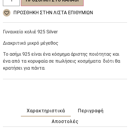
κολιέ
925
14,00 €.
Silver
ΠΡΌΣΘΉΚΗ ΣΤΗΝ ΛΊΣΤΑ ΕΠΙΘΥΜΙΏΝ
Διακριτικό
μικρό
μέγεθος
ποσότητα
Γυναικείο κολιέ 925 Silver
Διακριτικό μικρό μέγεθος
Το ασήμι 925 είναι ένα κόσμημα άριστης ποιότητας και
ένα από τα κορυφαία σε πωλήσεις κοσμήματα
διότι θα
κρατήσει για πάντα.
Χαρακτηριστικά
Περιγραφή
Αποστολές