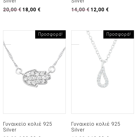
Silver
Silver
Original
Η
Original
Η
20,00
€
18,00
€
14,00
€
12,00
€
price
τρέχουσα
price
τρέχουσα
was:
τιμή
was:
τιμή
20,00 €.
είναι:
14,00 €.
είναι:
18,00 €.
12,00 €.
Προσφορά!
Προσφορά!
Γυναικείο κολιέ 925
Γυναικείο κολιέ 925
Silver
Silver