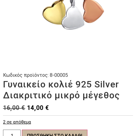
Κωδικός προϊόντος:
8-00005
Γυναικείο κολιέ 925 Silver
Διακριτικό μικρό μέγεθος
Original
Η
16,00
€
14,00
€
price
τρέχουσα
2 σε απόθεμα
was:
τιμή
Γυναικείο
16,00 €.
είναι:
ΠΡΟΣΘΉΚΗ ΣΤΟ ΚΑΛΆΘΙ