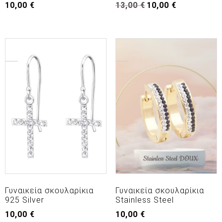
Original
Η
10,00
€
13,00
€
10,00
€
price
τρέχουσα
was:
τιμή
13,00 €.
είναι:
10,00 €.
Γυναικεία σκουλαρίκια
Γυναικεία σκουλαρίκια
925 Silver
Stainless Steel
10,00
€
10,00
€