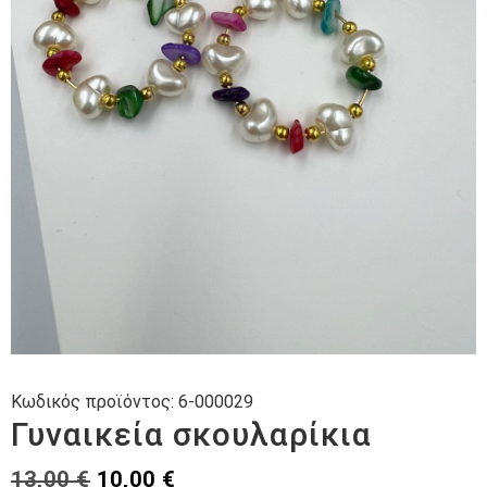
Κωδικός προϊόντος:
6-000029
Γυναικεία σκουλαρίκια
Original
Η
13,00
€
10,00
€