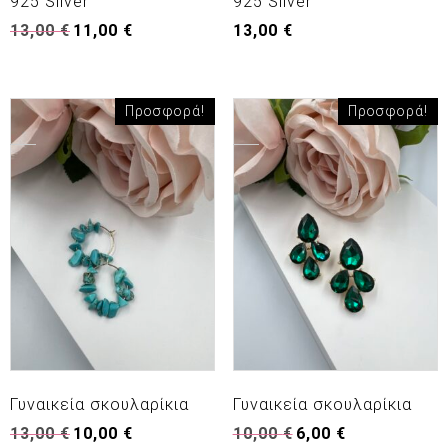
925 Silver
925 Silver
Original
Η
13,00
€
11,00
€
13,00
€
price
τρέχουσα
was:
τιμή
13,00 €.
είναι:
11,00 €.
Προσφορά!
Προσφορά!
Γυναικεία σκουλαρίκια
Γυναικεία σκουλαρίκια
Original
Η
Original
Η
13,00
€
10,00
€
10,00
€
6,00
€