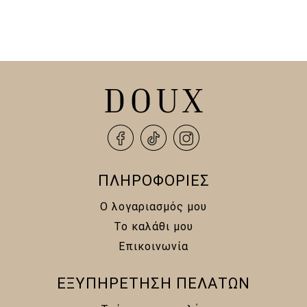
price
τρέχουσα
price
τρέχουσα
was:
τιμή
was:
τιμή
13,00 €.
είναι:
10,00 €.
είναι:
10,00 €.
6,00 €.
ΠΛΗΡΟΦΟΡΙΕΣ
Ο λογαριασμός μου
Το καλάθι μου
Επικοινωνία
ΕΞΥΠΗΡΕΤΗΣΗ ΠΕΛΑΤΩΝ