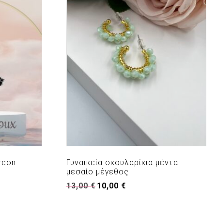
rcon
Γυναικεία σκουλαρίκια μέντα
μεσαίο μέγεθος
Original
Η
13,00
€
10,00
€
price
τρέχουσα
was:
τιμή
13,00 €.
είναι: