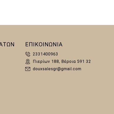
10,00 €.
ΑΤΩΝ
ΕΠΙΚΟΙΝΩΝΙΑ
2331400963
Πιερίων 188, Βέροια 591 32
douxsalesgr@gmail.com