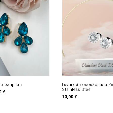
σκουλαρίκια
Γυναικεία σκουλαρίκια Zi
Stainless Steel
nal
Η
00
€
e
τρέχουσα
10,00
€
τιμή
0 €.
είναι:
6,00 €.