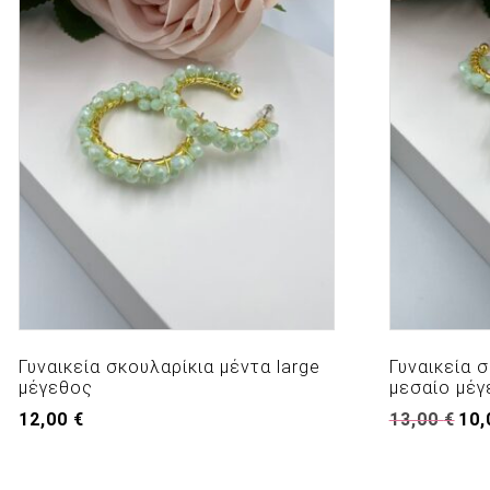
Γυναικεία σκουλαρίκια μέντα large
Γυναικεία 
μέγεθος
μεσαίο μέγ
Origi
12,00
€
13,00
€
10
pric
was:
13,0