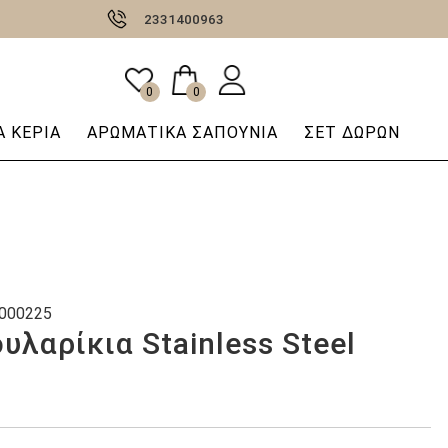
2331400963
0
0
 ΚΕΡΙΆ
AΡΩΜΑΤΙΚΆ ΣΑΠΟΎΝΙΑ
ΣΕΤ ΔΩΡΩΝ
000225
υλαρίκια Stainless Steel