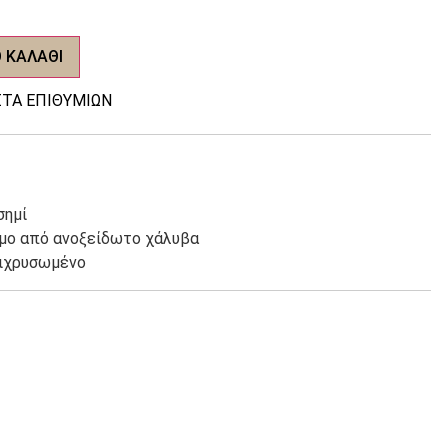
 ΚΑΛΆΘΙ
ΤΑ ΕΠΙΘΥΜΙΏΝ
σημί
ιμο από ανοξείδωτο χάλυβα
πιχρυσωμένο