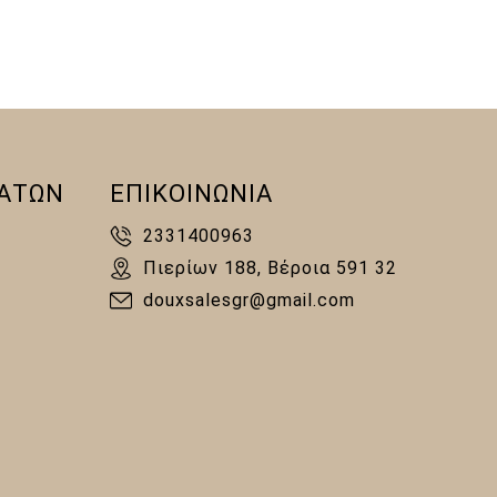
ΑΤΩΝ
ΕΠΙΚΟΙΝΩΝΙΑ
2331400963
Πιερίων 188, Βέροια 591 32
douxsalesgr@gmail.com