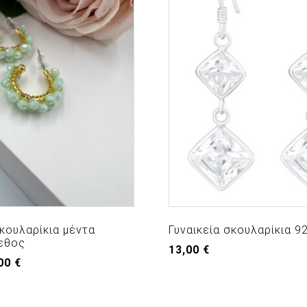
σκουλαρίκια μέντα
Γυναικεία σκουλαρίκια 92
εθος
13,00
€
nal
Η
,00
€
e
τρέχουσα
τιμή
0 €.
είναι: