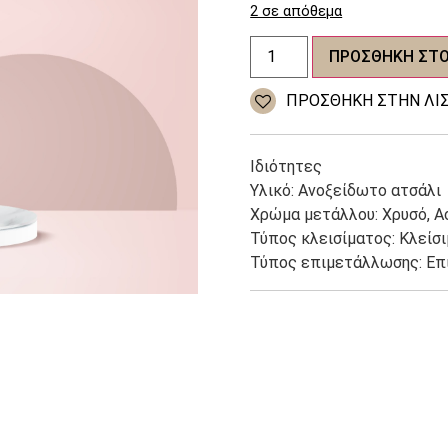
2 σε απόθεμα
Γυναικεία
ΠΡΟΣΘΉΚΗ ΣΤΟ
σκουλαρίκια
Stainless
Steel
ΠΡΌΣΘΉΚΗ ΣΤΗΝ ΛΊΣ
ποσότητα
Ιδιότητες
Υλικό: Ανοξείδωτο ατσάλι
Χρώμα μετάλλου: Χρυσό, Α
Τύπος κλεισίματος: Κλείσ
Τύπος επιμετάλλωσης: Ε