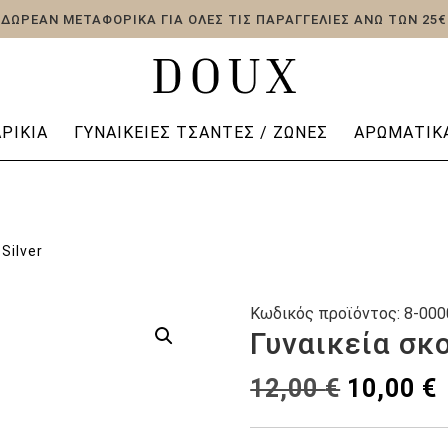
ΔΩΡΕΑΝ ΜΕΤΑΦΟΡΙΚΑ ΓΙΑ ΟΛΕΣ ΤΙΣ ΠΑΡΑΓΓΕΛΙΕΣ ΑΝΩ ΤΩΝ 25€
ΡΊΚΙΑ
ΓΥΝΑΙΚΕΊΕΣ ΤΣΆΝΤΕΣ / ΖΏΝΕΣ
ΑΡΩΜΑΤΙΚΆ
Silver
Κωδικός προϊόντος:
8-000
Γυναικεία σκο
Original
12,00
€
10,00
€
price