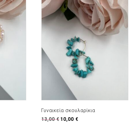
Γυναικεία σκουλαρίκια
Original
Η
13,00
€
10,00
€
price
τρέχουσα
was:
τιμή