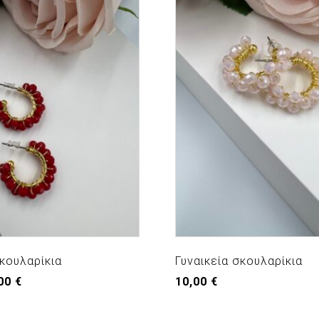
σκουλαρίκια
Γυναικεία σκουλαρίκια
nal
Η
,00
€
10,00
€
e
τρέχουσα
τιμή