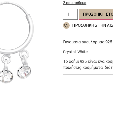
was:
2 σε απόθεμα
Γυναικεία
12,00 €.
ΠΡΟΣΘΉΚΗ ΣΤΟ
σκουλαρίκια
925
Silver
ΠΡΌΣΘΉΚΗ ΣΤΗΝ ΛΊΣ
ποσότητα
Γυναικεία σκουλαρίκια 925 
Crystal: White
Το ασήμι 925 είναι ένα κό
πωλήσεις κοσμήματα
διότ