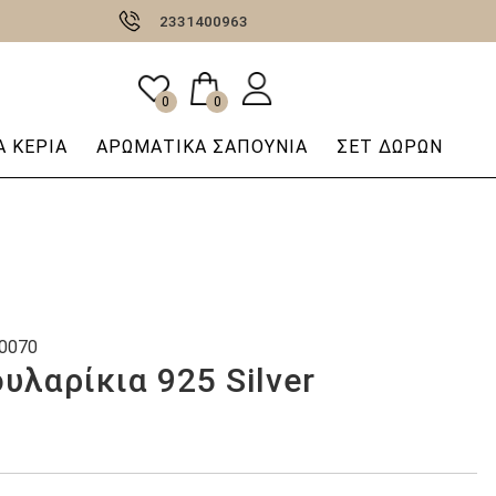
2331400963
0
0
 ΚΕΡΙΆ
AΡΩΜΑΤΙΚΆ ΣΑΠΟΎΝΙΑ
ΣΕΤ ΔΩΡΩΝ
0070
υλαρίκια 925 Silver
Η
τρέχουσα