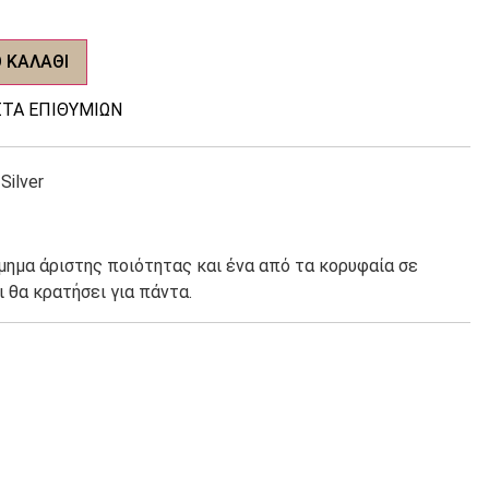
τιμή
είναι:
 ΚΑΛΆΘΙ
10,00 €.
ΤΑ ΕΠΙΘΥΜΙΏΝ
Silver
σμημα άριστης ποιότητας και ένα από τα κορυφαία σε
ι θα κρατήσει για πάντα.