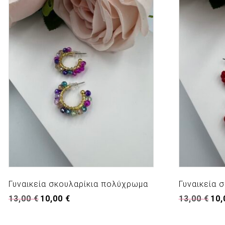
Γυναικεία σκουλαρίκια πολύχρωμα
Γυναικεία 
Original
Η
Origi
13,00
€
10,00
€
13,00
€
10
price
τρέχουσα
pric
was:
τιμή
was: