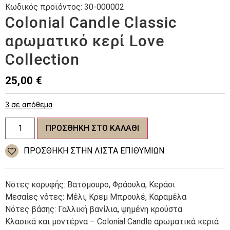
Κωδικός προϊόντος:
30-000002
Colonial Candle Classic
αρωματικό κερί Love
Collection
25,00
€
3 σε απόθεμα
Colonial
ΠΡΟΣΘΉΚΗ ΣΤΟ ΚΑΛΆΘΙ
Candle
Classic
αρωματικό
ΠΡΌΣΘΉΚΗ ΣΤΗΝ ΛΊΣΤΑ ΕΠΙΘΥΜΙΏΝ
κερί
Love
Collection
ποσότητα
Νότες κορυφής: Βατόμουρο, Φράουλα, Κεράσι
Μεσαίες νότες: Μέλι, Κρεμ Μπρουλέ, Καραμέλα
Νότες βάσης: Γαλλική βανίλια, ψημένη κρούστα
Κλασικά και μοντέρνα – Colonial Candle αρωματικά κεριά