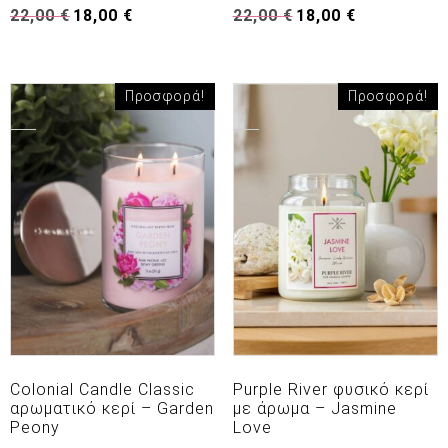
Original
Η
Original
Η
22,00
€
18,00
€
22,00
€
18,00
€
price
τρέχουσα
price
τρέχουσα
was:
τιμή
was:
τιμή
22,00 €.
είναι:
22,00 €.
είναι:
18,00 €.
18,00 €.
Προσφορά!
Προσφορά!
Colonial Candle Classic
Purple River φυσικό κερί
αρωματικό κερί – Garden
με άρωμα – Jasmine
Peony
Love