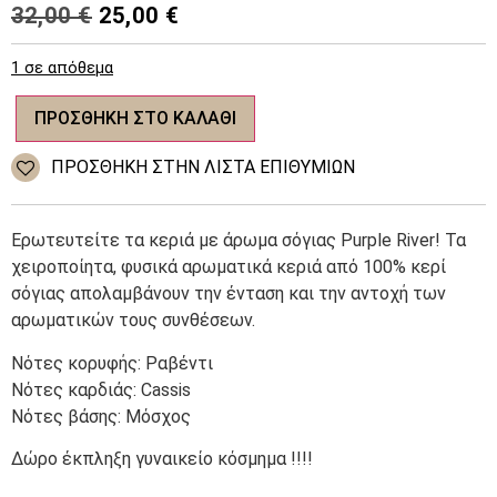
Original
Η
32,00
€
25,00
€
price
τρέχουσα
1 σε απόθεμα
was:
τιμή
Φυσικό
32,00 €.
είναι:
ΠΡΟΣΘΉΚΗ ΣΤΟ ΚΑΛΆΘΙ
κερί
με
25,00 €.
άρωμα
ΠΡΌΣΘΉΚΗ ΣΤΗΝ ΛΊΣΤΑ ΕΠΙΘΥΜΙΏΝ
-
Good
Karma
ποσότητα
Ερωτευτείτε τα κεριά με άρωμα σόγιας Purple River! Τα
χειροποίητα, φυσικά αρωματικά κεριά από 100% κερί
σόγιας απολαμβάνουν την ένταση και την αντοχή των
αρωματικών τους συνθέσεων.
Νότες κορυφής: Ραβέντι
Νότες καρδιάς: Cassis
Νότες βάσης: Μόσχος
Δώρο έκπληξη γυναικείο κόσμημα !!!!