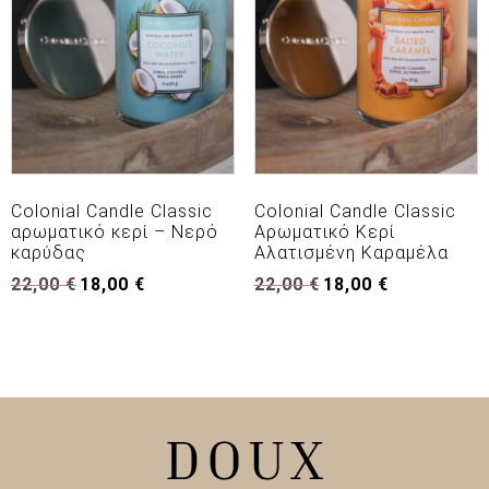
Colonial Candle Classic
Colonial Candle Classic
αρωματικό κερί – Νερό
Αρωματικό Κερί
καρύδας
Αλατισμένη Καραμέλα
Original
Η
Original
Η
22,00
€
18,00
€
22,00
€
18,00
€
price
τρέχουσα
price
τρέχουσα
was:
τιμή
was:
τιμή
22,00 €.
είναι:
22,00 €.
είναι:
18,00 €.
18,00 €.