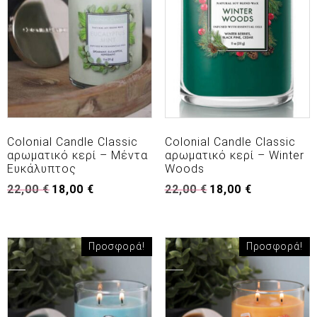
Colonial Candle Classic
Colonial Candle Classic
αρωματικό κερί – Μέντα
αρωματικό κερί – Winter
Ευκάλυπτος
Woods
Original
Η
Original
Η
22,00
€
18,00
€
22,00
€
18,00
€
price
τρέχουσα
price
τρέχουσα
was:
τιμή
was:
τιμή
22,00 €.
είναι:
22,00 €.
είναι:
18,00 €.
18,00 €.
Προσφορά!
Προσφορά!