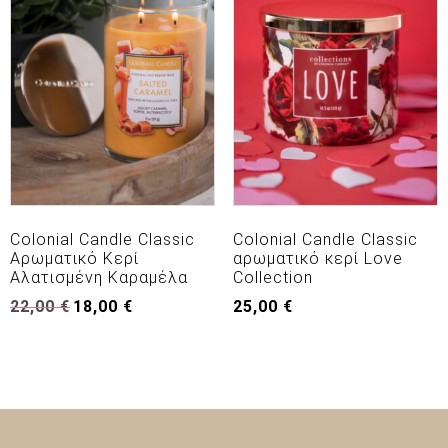
Colonial Candle Classic
Colonial Candle Classic
Αρωματικό Κερί
αρωματικό κερί Love
Αλατισμένη Καραμέλα
Collection
Original
Η
22,00
€
18,00
€
25,00
€
price
τρέχουσα
was:
τιμή
22,00 €.
είναι:
18,00 €.