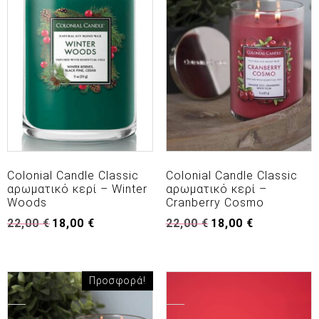
Colonial Candle Classic
Colonial Candle Classic
αρωματικό κερί – Winter
αρωματικό κερί –
Woods
Cranberry Cosmo
Original
Η
Original
Η
22,00
€
18,00
€
22,00
€
18,00
€
price
τρέχουσα
price
τρέχουσα
was:
τιμή
was:
τιμή
22,00 €.
είναι:
22,00 €.
είναι:
18,00 €.
18,00 €.
Προσφορά!