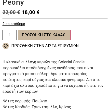
Peony
Original
Η
22,00
€
18,00
€
price
τρέχουσα
2 σε απόθεμα
was:
τιμή
Colonial
22,00 €.
είναι:
ΠΡΟΣΘΉΚΗ ΣΤΟ ΚΑΛΆΘΙ
Candle
Classic
18,00 €.
αρωματικό
ΠΡΌΣΘΉΚΗ ΣΤΗΝ ΛΊΣΤΑ ΕΠΙΘΥΜΙΏΝ
κερί
-
Garden
Peony
Η κλασική συλλογή κεριών της Colonial Candle
ποσότητα
παρουσιάζει αποδεδειγμένες συνθέσεις που είναι
πραγματικά μπεστ σέλερ! Αρώματα κορυφαίας
ποιότητας, κερί σόγιας και κλασικό φινίρισμα. Αυτό το
κερί έχει όλα όσα χρειάζεστε για να ευχαριστήσετε τον
εραστή των κεριών.
Νότες κορυφής: Παιώνια
Νότες Καρδιάς: Τριαντάφυλλο, Κρίνος