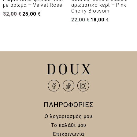
με άρωμα – Velvet Rose
αρωματικό κερί – Pink
Cherry Blossom
Original
Η
32,00
€
25,00
€
Original
Η
price
τρέχουσα
22,00
€
18,00
€
price
τρέχουσα
was:
τιμή
was:
τιμή
32,00 €.
είναι:
22,00 €.
είναι:
25,00 €.
18,00 €.
ΠΛΗΡΟΦΟΡΙΕΣ
Ο λογαριασμός μου
Το καλάθι μου
Επικοινωνία