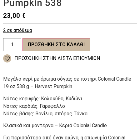
Pumpkin 538
23,00
€
2 σε απόθεμα
Colonial
ΠΡΟΣΘΉΚΗ ΣΤΟ ΚΑΛΆΘΙ
Candle
Classic
αρωματικό
ΠΡΌΣΘΉΚΗ ΣΤΗΝ ΛΊΣΤΑ ΕΠΙΘΥΜΙΏΝ
κερί
Harvest
Pumpkin
538
Μεγάλο κερί με άρωμα σόγιας σε ποτήρι Colonial Candle
ποσότητα
19 oz 538 g – Harvest Pumpkin
Νότες κορυφής: Κολοκύθα, Κυδώνι
Νότες καρδιάς: Γαρύφαλλο
Νότες βάσης: Βανίλια, σπόρος Τόνκα
Κλασικά και μοντέρνα – Κεριά Colonial Candle
Για περισσότερο από έναν αιώνα, η επωνυμία Colonial