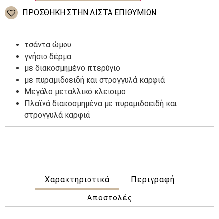
50,00 €.
στρογγυλό
ΠΡΌΣΘΉΚΗ ΣΤΗΝ ΛΊΣΤΑ ΕΠΙΘΥΜΙΏΝ
και
πυραμιδικό
καρφί
ποσότητα
τσάντα ώμου
γνήσιο δέρμα
με διακοσμημένο πτερύγιο
με πυραμιδοειδή και στρογγυλά καρφιά
Μεγάλο μεταλλικό κλείσιμο
Πλαϊνά διακοσμημένα με πυραμιδοειδή και
στρογγυλά καρφιά
Χαρακτηριστικά
Περιγραφή
Αποστολές