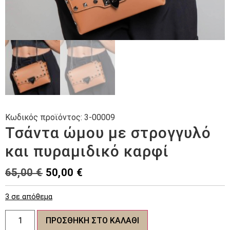
Κωδικός προϊόντος:
3-00009
Τσάντα ώμου με στρογγυλό
και πυραμιδικό καρφί
Original
Η
65,00
€
50,00
€
price
τρέχουσα
3 σε απόθεμα
was:
τιμή
Τσάντα
65,00 €.
είναι:
ΠΡΟΣΘΉΚΗ ΣΤΟ ΚΑΛΆΘΙ
ώμου
με