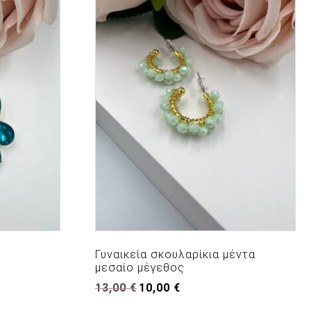
Γυναικεία σκουλαρίκια μέντα
μεσαίο μέγεθος
Original
Η
13,00
€
10,00
€
price
τρέχουσα