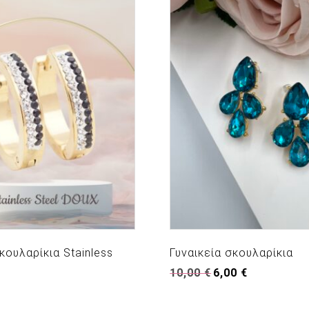
κουλαρίκια Stainless
Γυναικεία σκουλαρίκια
Original
Η
10,00
€
6,00
€
price
τρέχουσα
was:
τιμή