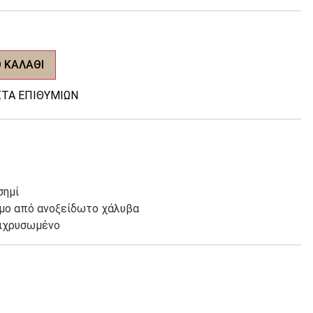
 ΚΑΛΆΘΙ
ΤΑ ΕΠΙΘΥΜΙΏΝ
σημί
ιμο από ανοξείδωτο χάλυβα
πιχρυσωμένο