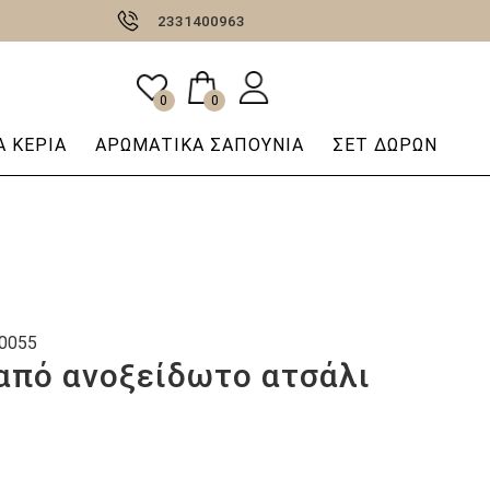
2331400963
0
0
 ΚΕΡΙΆ
AΡΩΜΑΤΙΚΆ ΣΑΠΟΎΝΙΑ
ΣΕΤ ΔΩΡΩΝ
0055
από ανοξείδωτο ατσάλι