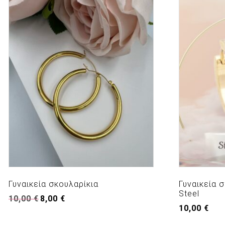
Γυναικεία σκουλαρίκια
Γυναικεία σ
Steel
Original
Η
10,00
€
8,00
€
price
τρέχουσα
10,00
€
was:
τιμή