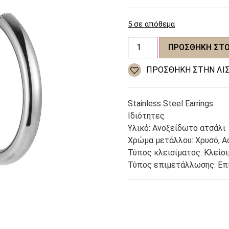
5 σε απόθεμα
Σκουλαρίκια
ΠΡΟΣΘΉΚΗ ΣΤΟ
από
ανοξείδωτο
ατσάλι
ΠΡΌΣΘΉΚΗ ΣΤΗΝ ΛΊΣ
SILVER
ποσότητα
Stainless Steel Earrings
Ιδιότητες
Υλικό: Ανοξείδωτο ατσάλι
Χρώμα μετάλλου: Χρυσό, Α
Τύπος κλεισίματος: Κλείσ
Τύπος επιμετάλλωσης: Ε