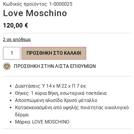
Κωδικός προϊόντος:
1-0000025
Love Moschino
120,00
€
2 σε απόθεμα
Love
ΠΡΟΣΘΉΚΗ ΣΤΟ ΚΑΛΆΘΙ
Moschino
ποσότητα
ΠΡΌΣΘΉΚΗ ΣΤΗΝ ΛΊΣΤΑ ΕΠΙΘΥΜΙΏΝ
Διαστάσεις: Υ 14 x Μ 22 x Π 7 εκ.
Θήκες: 1 κύρια θήκη, εσωτερικά τσεπάκια
Αποσπώμενη αλυσίδα Χρυσό μέταλλο
Κατασκευασμένη από υψηλής ποιότητας οικολογικό
δέρμα
Μάρκα: LOVE MOSCHINO