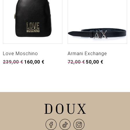
Love Moschino
Armani Exchange
Original
Η
Original
Η
239,00
€
160,00
€
72,00
€
50,00
€
price
τρέχουσα
price
τρέχουσα
was:
τιμή
was:
τιμή
239,00 €.
είναι:
72,00 €.
είναι:
160,00 €.
50,00 €.