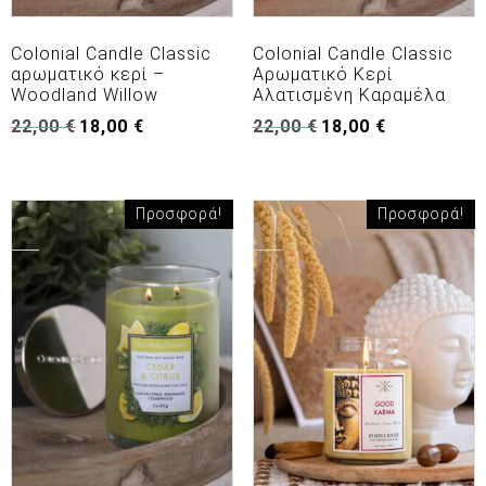
Colonial Candle Classic
Colonial Candle Classic
αρωματικό κερί –
Αρωματικό Κερί
Woodland Willow
Αλατισμένη Καραμέλα
Original
Η
Original
Η
22,00
€
18,00
€
22,00
€
18,00
€
price
τρέχουσα
price
τρέχουσα
was:
τιμή
was:
τιμή
22,00 €.
είναι:
22,00 €.
είναι:
18,00 €.
18,00 €.
Προσφορά!
Προσφορά!