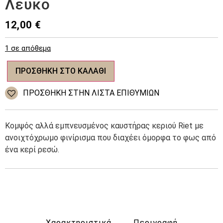
Λευκό
12,00
€
1 σε απόθεμα
Κεραμικός
ΠΡΟΣΘΉΚΗ ΣΤΟ ΚΑΛΆΘΙ
καυστήρας
κεριού
Riet
ΠΡΌΣΘΉΚΗ ΣΤΗΝ ΛΊΣΤΑ ΕΠΙΘΥΜΙΏΝ
με
διάτρητο
-
Λευκό
Κομψός αλλά εμπνευσμένος καυστήρας κεριού Riet με
ποσότητα
ανοιχτόχρωμο φινίρισμα που διαχέει όμορφα το φως από
ένα κερί ρεσώ.
Χαρακτηριστικά
Περιγραφή