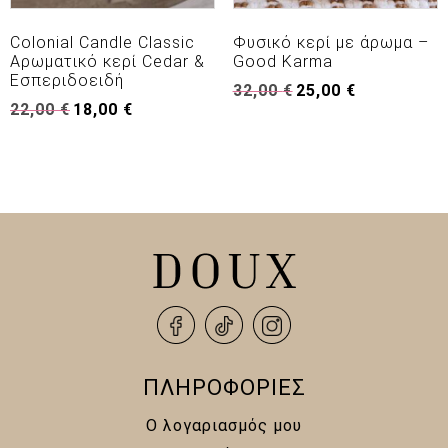
Colonial Candle Classic
Φυσικό κερί με άρωμα –
Αρωματικό κερί Cedar &
Good Karma
Εσπεριδοειδή
Original
Η
32,00
€
25,00
€
Original
Η
22,00
€
18,00
€
price
τρέχουσα
price
τρέχουσα
was:
τιμή
was:
τιμή
32,00 €.
είναι:
22,00 €.
είναι:
25,00 €.
18,00 €.
ΠΛΗΡΟΦΟΡΙΕΣ
Ο λογαριασμός μου