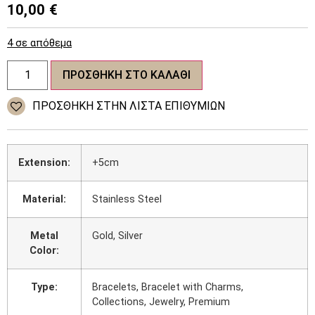
10,00
€
4 σε απόθεμα
Γυναικείο
ΠΡΟΣΘΉΚΗ ΣΤΟ ΚΑΛΆΘΙ
βραχιόλι
Stainless
Steel
ΠΡΌΣΘΉΚΗ ΣΤΗΝ ΛΊΣΤΑ ΕΠΙΘΥΜΙΏΝ
Necklace
Zirconia
ποσότητα
Extension:
+5cm
Material:
Stainless Steel
Metal
Gold, Silver
Color:
Type:
Bracelets, Bracelet with Charms,
Collections, Jewelry, Premium