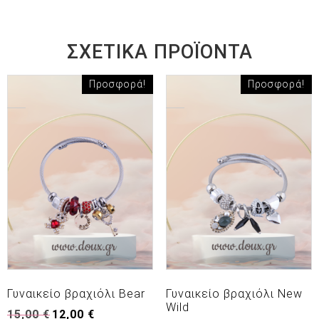
ΣΧΕΤΙΚΆ ΠΡΟΪΌΝΤΑ
Προσφορά!
Προσφορά!
Γυναικείο βραχιόλι Bear
Γυναικείο βραχιόλι New
Wild
Original
Η
15,00
€
12,00
€