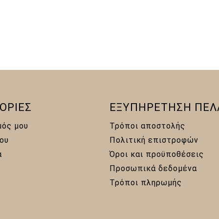
τιμή
was:
τιμή
0 €.
είναι:
22,00 €.
είναι:
15,00 €.
20,00 €.
ΟΡΙΕΣ
ΕΞΥΠΗΡΕΤΗΣΗ ΠΕΛ
μός μου
Τρόποι αποστολής
ου
Πολιτική επιστροφών
α
Όροι και προϋποθέσεις
Προσωπικά δεδομένα
Τρόποι πληρωμής