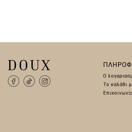
was:
20,0
ΠΛΗΡΟΦ
Ο λογαριασ
Το καλάθι μ
Επικοινωνί