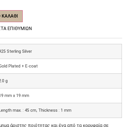
 ΚΑΛΆΘΙ
ΤΑ ΕΠΙΘΥΜΙΏΝ
925 Sterling Silver
Gold Plated + E-coat
2.0 g
19 mm x 19 mm
Length max. : 45 cm, Thickness : 1 mm
σμημα άριστης ποιότητας και ένα από τα κορυφαία σε