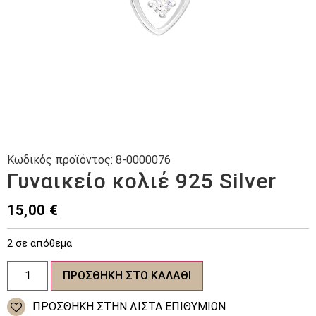
Κωδικός προϊόντος:
8-0000076
Γυναικείο κολιέ 925 Silver
15,00
€
2 σε απόθεμα
Γυναικείο
ΠΡΟΣΘΉΚΗ ΣΤΟ ΚΑΛΆΘΙ
κολιέ
925
Silver
ΠΡΌΣΘΉΚΗ ΣΤΗΝ ΛΊΣΤΑ ΕΠΙΘΥΜΙΏΝ
ποσότητα