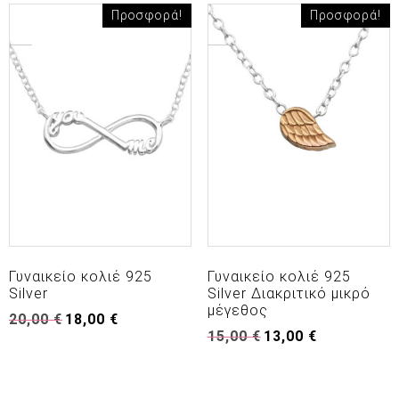
14,00 €.
Προσφορά!
Προσφορά!
Γυναικείο κολιέ 925
Γυναικείο κολιέ 925
Silver
Silver Διακριτικό μικρό
μέγεθος
Original
Η
20,00
€
18,00
€
Original
Η
price
τρέχουσα
15,00
€
13,00
€
price
τρέχουσα
was:
τιμή
was:
τιμή
20,00 €.
είναι:
15,00 €.
είναι:
18,00 €.