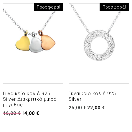
Προσφορά!
Προσφορά!
Γυναικείο κολιέ 925
Γυναικείο κολιέ 925
Silver Διακριτικό μικρό
Silver
μέγεθος
Original
Η
25,00
€
22,00
€
Original
Η
16,00
€
14,00
€
price
τρέχουσα
price
τρέχουσα
was:
τιμή
was:
τιμή
25,00 €.
είναι:
16,00 €.
είναι:
22,00 €.