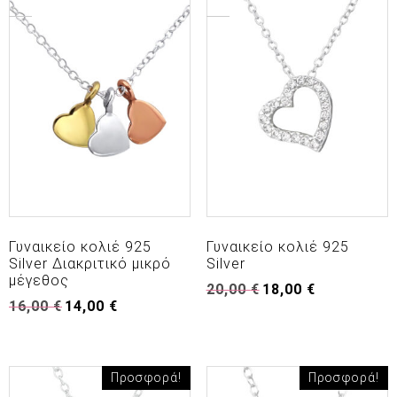
Γυναικείο κολιέ 925
Γυναικείο κολιέ 925
Silver Διακριτικό μικρό
Silver
μέγεθος
Original
Η
20,00
€
18,00
€
Original
Η
16,00
€
14,00
€
price
τρέχουσα
price
τρέχουσα
was:
τιμή
was:
τιμή
20,00 €.
είναι:
16,00 €.
είναι:
18,00 €.
14,00 €.
Προσφορά!
Προσφορά!