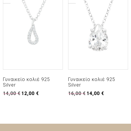
Γυναικείο κολιέ 925
Γυναικείο κολιέ 925
Silver
Silver
Original
Η
Original
Η
14,00
€
12,00
€
16,00
€
14,00
€
price
τρέχουσα
price
τρέχουσα
was:
τιμή
was:
τιμή
14,00 €.
είναι:
16,00 €.
είναι:
12,00 €.
14,00 €.