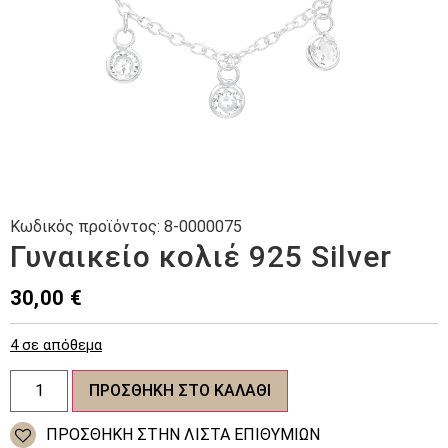
Κωδικός προϊόντος:
8-0000075
Γυναικείο κολιέ 925 Silver
30,00
€
4 σε απόθεμα
Γυναικείο
ΠΡΟΣΘΉΚΗ ΣΤΟ ΚΑΛΆΘΙ
κολιέ
925
Silver
ΠΡΌΣΘΉΚΗ ΣΤΗΝ ΛΊΣΤΑ ΕΠΙΘΥΜΙΏΝ
ποσότητα