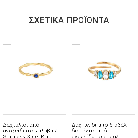
ΣΧΕΤΙΚΆ ΠΡΟΪΌΝΤΑ
Δαχτυλίδι από
Δαχτυλίδι από 5 οβάλ
ανοξείδωτο χάλυβα /
διαμάντια από
Stainless Steel Ring
ανοξείδωτο ατσάλι