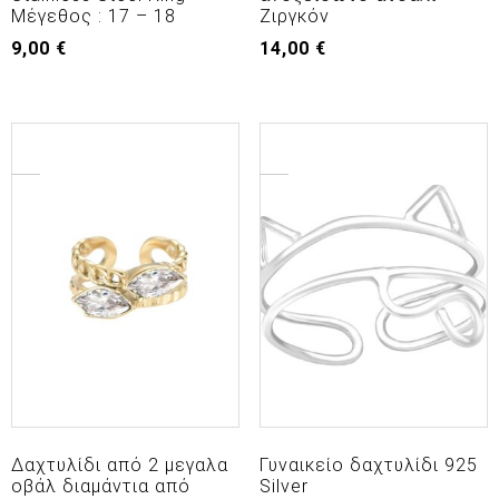
Μέγεθος : 17 – 18
Ζιργκόν
9,00
€
14,00
€
Αυτό
το
προϊόν
έχει
πολλαπλές
παραλλαγές.
Οι
επιλογές
μπορούν
να
επιλεγούν
στη
σελίδα
του
προϊόντος
Δαχτυλίδι από 2 μεγαλα
Γυναικείο δαχτυλίδι 925
οβάλ διαμάντια από
Silver