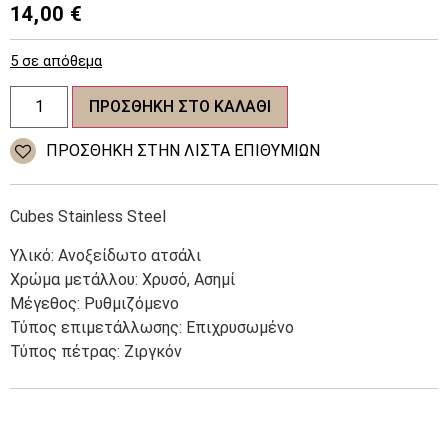
14,00
€
5 σε απόθεμα
Γυναικείο
ΠΡΟΣΘΉΚΗ ΣΤΟ ΚΑΛΆΘΙ
δαχτυλίδι
Ζιργκόν
Cubes
ΠΡΌΣΘΉΚΗ ΣΤΗΝ ΛΊΣΤΑ ΕΠΙΘΥΜΙΏΝ
Stainless
Steel
ποσότητα
Cubes Stainless Steel
Υλικό: Ανοξείδωτο ατσάλι
Χρώμα μετάλλου: Χρυσό, Ασημί
Μέγεθος: Ρυθμιζόμενο
Τύπος επιμετάλλωσης: Επιχρυσωμένο
Τύπος πέτρας: Ζιργκόν