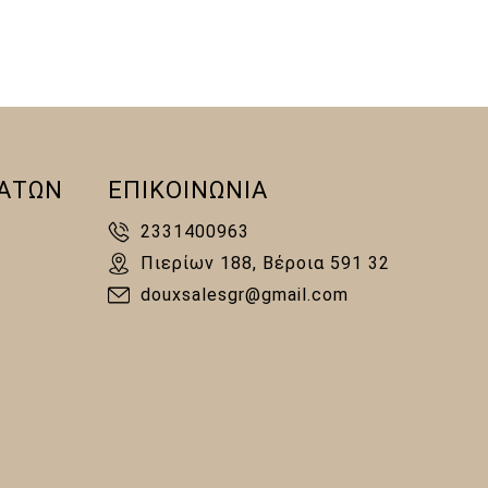
ΑΤΩΝ
ΕΠΙΚΟΙΝΩΝΙΑ
2331400963
Πιερίων 188, Βέροια 591 32
douxsalesgr@gmail.com