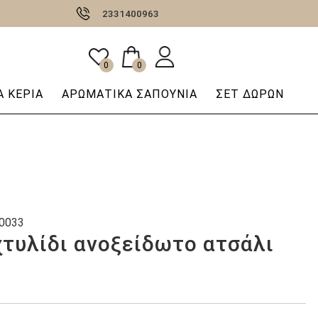
2331400963
0
0
 ΚΕΡΙΆ
AΡΩΜΑΤΙΚΆ ΣΑΠΟΎΝΙΑ
ΣΕΤ ΔΩΡΩΝ
0033
χτυλίδι ανοξείδωτο ατσάλι