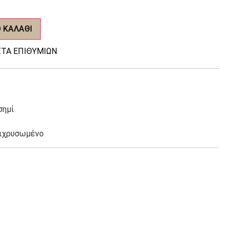
 ΚΑΛΆΘΙ
ΤΑ ΕΠΙΘΥΜΙΏΝ
σημί
πιχρυσωμένο