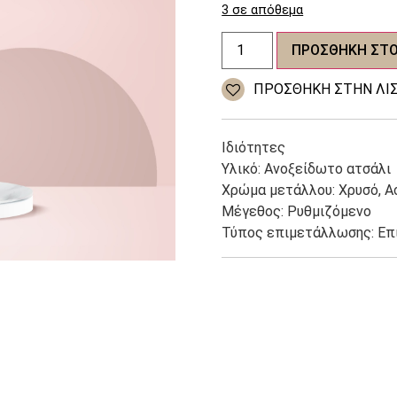
3 σε απόθεμα
Γυναικείο
ΠΡΟΣΘΉΚΗ ΣΤΟ
δαχτυλίδι
ανοξείδωτο
ατσάλι
ΠΡΌΣΘΉΚΗ ΣΤΗΝ ΛΊΣ
ποσότητα
Ιδιότητες
Υλικό: Ανοξείδωτο ατσάλι
Χρώμα μετάλλου: Χρυσό, Α
Μέγεθος: Ρυθμιζόμενο
Τύπος επιμετάλλωσης: Ε