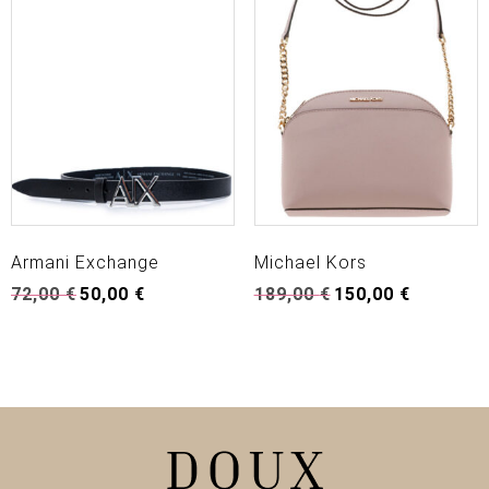
Armani Exchange
Michael Kors
Original
Η
Original
Η
72,00
€
50,00
€
189,00
€
150,00
€
price
τρέχουσα
price
τρέχουσα
was:
τιμή
was:
τιμή
72,00 €.
είναι:
189,00 €.
είναι:
50,00 €.
150,00 €.