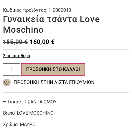
Κωδικός προϊόντος:
1-0000013
Γυναικεία τσάντα Love
Moschino
Original
Η
185,00
€
160,00
€
price
τρέχουσα
2 σε απόθεμα
was:
τιμή
Γυναικεία
185,00 €.
είναι:
ΠΡΟΣΘΉΚΗ ΣΤΟ ΚΑΛΆΘΙ
τσάντα
Love
160,00 €.
Moschino
ΠΡΌΣΘΉΚΗ ΣΤΗΝ ΛΊΣΤΑ ΕΠΙΘΥΜΙΏΝ
ποσότητα
– Τύπος : ΤΣΑΝΤΑ ΩΜΟΥ
Brand: LOVE MOSCHINO-
Χρώμα: ΜΑΥΡΟ