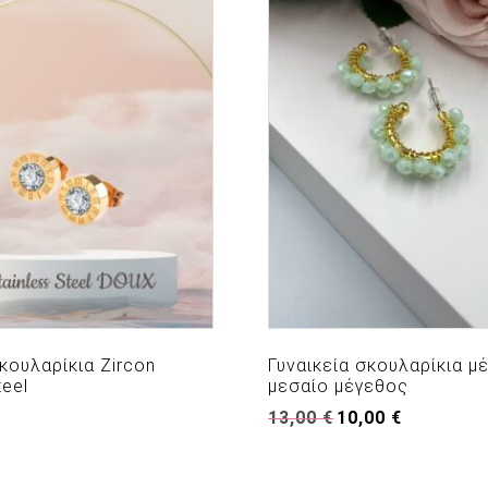
κουλαρίκια Zircon
Γυναικεία σκουλαρίκια μ
teel
μεσαίο μέγεθος
Original
Η
13,00
€
10,00
€
price
τρέχουσα
was:
τιμή
13,00 €.
είναι: