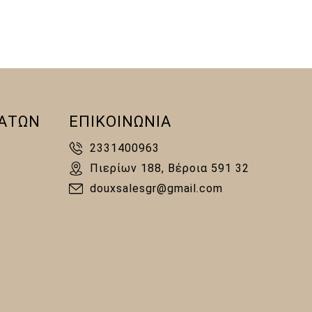
ΑΤΩΝ
ΕΠΙΚΟΙΝΩΝΙΑ
2331400963
Πιερίων 188, Βέροια 591 32
douxsalesgr@gmail.com