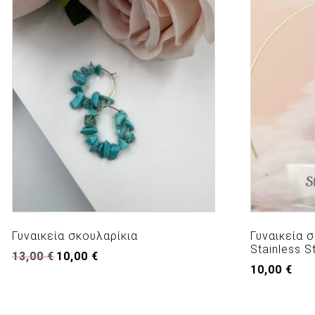
Γυναικεία σκουλαρίκια
Γυναικεία σ
Stainless S
Original
Η
13,00
€
10,00
€
price
τρέχουσα
10,00
€
was:
τιμή
13,00 €.
είναι:
10,00 €.