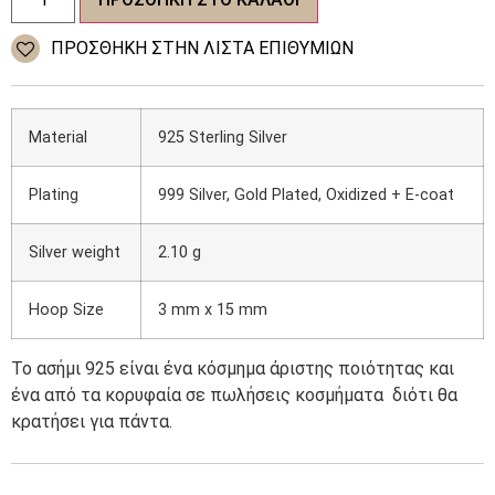
σκουλαρίκια
925
Silver
ΠΡΌΣΘΉΚΗ ΣΤΗΝ ΛΊΣΤΑ ΕΠΙΘΥΜΙΏΝ
EAR
HOOP
SETS
ποσότητα
Material
925 Sterling Silver
Plating
999 Silver, Gold Plated, Oxidized + E-coat
Silver weight
2.10 g
Hoop Size
3 mm x 15 mm
Το ασήμι 925 είναι ένα κόσμημα άριστης ποιότητας και
ένα από τα κορυφαία σε πωλήσεις κοσμήματα
διότι θα
κρατήσει για πάντα.