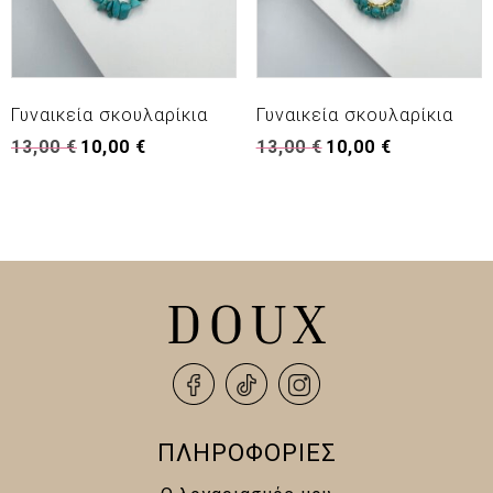
Γυναικεία σκουλαρίκια
Γυναικεία σκουλαρίκια
Original
Η
Original
Η
13,00
€
10,00
€
13,00
€
10,00
€
price
τρέχουσα
price
τρέχουσα
was:
τιμή
was:
τιμή
13,00 €.
είναι:
13,00 €.
είναι:
10,00 €.
10,00 €.
ΠΛΗΡΟΦΟΡΙΕΣ