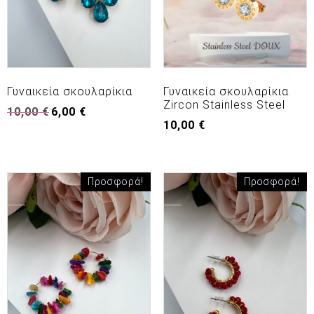
Γυναικεία σκουλαρίκια
Γυναικεία σκουλαρίκια
Zircon Stainless Steel
Original
Η
10,00
€
6,00
€
price
τρέχουσα
10,00
€
was:
τιμή
10,00 €.
είναι:
6,00 €.
Προσφορά!
Προσφορά!