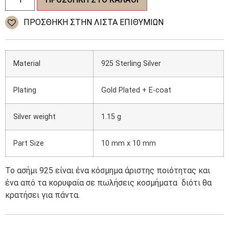
σκουλαρίκια
925
Silver
ΠΡΌΣΘΉΚΗ ΣΤΗΝ ΛΊΣΤΑ ΕΠΙΘΥΜΙΏΝ
ποσότητα
Material
925 Sterling Silver
Plating
Gold Plated + E-coat
Silver weight
1.15 g
Part Size
10 mm x 10 mm
Το ασήμι 925 είναι ένα κόσμημα άριστης ποιότητας και
ένα από τα κορυφαία σε πωλήσεις κοσμήματα
διότι θα
κρατήσει για πάντα.