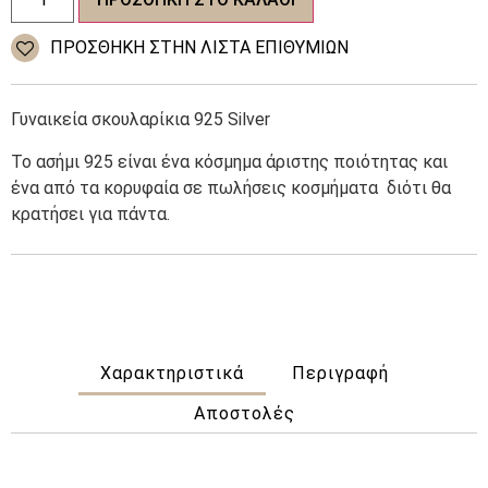
σκουλαρίκια
925
Silver
ΠΡΌΣΘΉΚΗ ΣΤΗΝ ΛΊΣΤΑ ΕΠΙΘΥΜΙΏΝ
ποσότητα
Γυναικεία σκουλαρίκια 925 Silver
Το ασήμι 925 είναι ένα κόσμημα άριστης ποιότητας και
ένα από τα κορυφαία σε πωλήσεις κοσμήματα
διότι θα
κρατήσει για πάντα.
Χαρακτηριστικά
Περιγραφή
Αποστολές