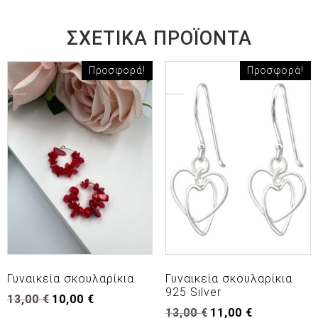
ΣΧΕΤΙΚΆ ΠΡΟΪΌΝΤΑ
Προσφορά!
Προσφορά!
Γυναικεία σκουλαρίκια
Γυναικεία σκουλαρίκια
925 Silver
Original
Η
13,00
€
10,00
€
Original
Η
price
τρέχουσα
13,00
€
11,00
€