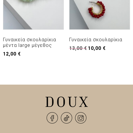
Γυναικεία σκουλαρίκια
Γυναικεία σκουλαρίκια
μέντα large μέγεθος
Original
Η
13,00
€
10,00
€
12,00
€
price
τρέχουσα
was:
τιμή
13,00 €.
είναι:
10,00 €.