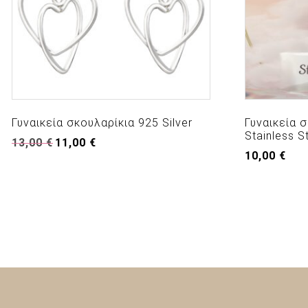
Γυναικεία σκουλαρίκια 925 Silver
Γυναικεία σ
Stainless S
Original
Η
13,00
€
11,00
€
price
τρέχουσα
10,00
€
was:
τιμή
13,00 €.
είναι:
11,00 €.