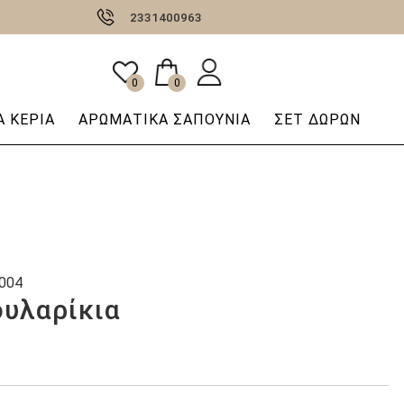
2331400963
0
0
 ΚΕΡΙΆ
AΡΩΜΑΤΙΚΆ ΣΑΠΟΎΝΙΑ
ΣΕΤ ΔΩΡΩΝ
004
ουλαρίκια