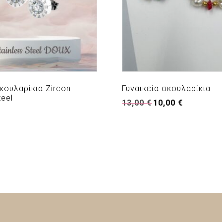
κουλαρίκια Zircon
Γυναικεία σκουλαρίκια
teel
Original
Η
13,00
€
10,00
€
price
τρέχουσα
was:
τιμή
13,00 €.
είναι:
10,00 €.