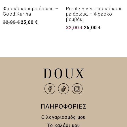
Φυσικό κερί με άρωμα –
Purple River φυσικό κερί
Good Karma
με άρωμα – Φρέσκο
βαμβάκι
Original
Η
32,00
€
25,00
€
Original
Η
price
τρέχουσα
32,00
€
25,00
€
price
τρέχουσα
was:
τιμή
was:
τιμή
32,00 €.
είναι:
32,00 €.
είναι:
25,00 €.
25,00 €.
ΠΛΗΡΟΦΟΡΙΕΣ
Ο λογαριασμός μου
Το καλάθι μου