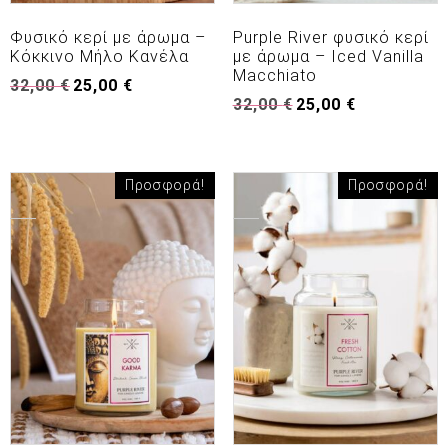
Φυσικό κερί με άρωμα –
Purple River φυσικό κερί
Κόκκινο Μήλο Κανέλα
με άρωμα – Iced Vanilla
Macchiato
Original
Η
32,00
€
25,00
€
Original
Η
price
τρέχουσα
32,00
€
25,00
€
price
τρέχουσα
was:
τιμή
was:
τιμή
32,00 €.
είναι:
32,00 €.
είναι:
25,00 €.
25,00 €.
Προσφορά!
Προσφορά!