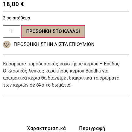
18,00
€
2 σε απόθεμα
Ceramic
ΠΡΟΣΘΉΚΗ ΣΤΟ ΚΑΛΆΘΙ
wax
burner
-
ΠΡΌΣΘΉΚΗ ΣΤΗΝ ΛΊΣΤΑ ΕΠΙΘΥΜΙΏΝ
Buddha
ποσότητα
Κεραμικός παραδοσιακός καυστήρας κεριού – Βούδας
Ο κλασικός λευκός καυστήρας κεριού Buddha για
αρωματικά κεριά θα διανείμει διακριτικά τα αρώματα
των κεριών σε όλο το δωμάτιο.
Χαρακτηριστικά
Περιγραφή